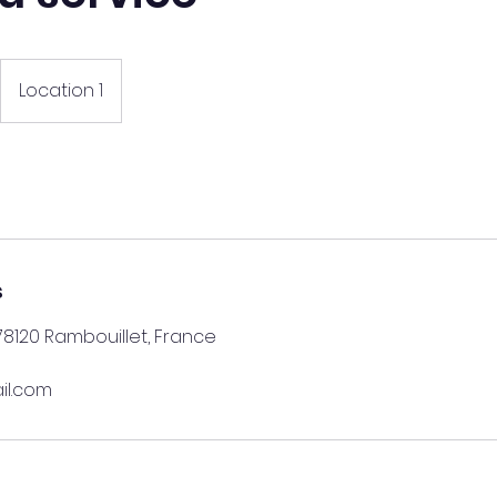
Location 1
s
 78120 Rambouillet, France
il.com