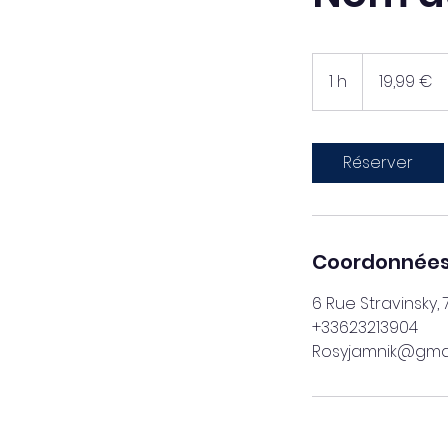
19,99
euros
1 h
1
19,99 €
Réserver
Coordonnée
6 Rue Stravinsky,
+33623213904
Rosyjamnik@gma